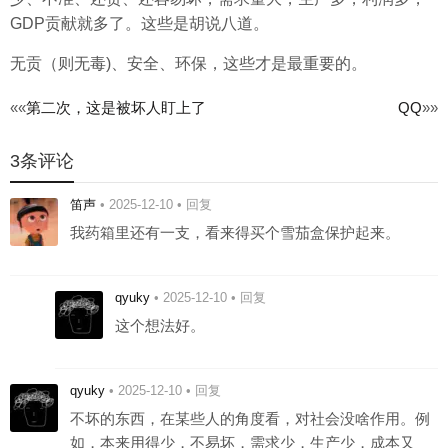
GDP贡献就多了。这些是胡说八道。
无贡（则无毒)、安全、环保，这些才是最重要的。
文
««
第二次，这是被坏人盯上了
QQ
»»
章
3条评论
导
笛声
•
2025-12-10
•
回复
航
我药箱里还有一支，看来得买个雪茄盒保护起来。
qyuky
•
2025-12-10
•
回复
这个想法好。
qyuky
•
2025-12-10
•
回复
不坏的东西，在某些人的角度看，对社会没啥作用。例
如，本来用得少，不易坏，需求少，生产少，成本又