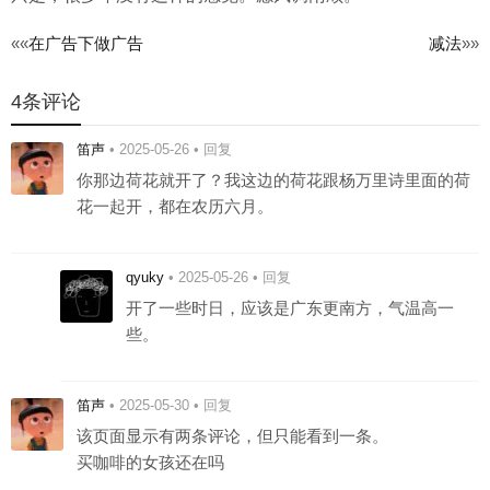
文
««
在广告下做广告
减法
»»
章
4条评论
导
笛声
•
2025-05-26
•
回复
航
你那边荷花就开了？我这边的荷花跟杨万里诗里面的荷
花一起开，都在农历六月。
qyuky
•
2025-05-26
•
回复
开了一些时日，应该是广东更南方，气温高一
些。
笛声
•
2025-05-30
•
回复
该页面显示有两条评论，但只能看到一条。
买咖啡的女孩还在吗