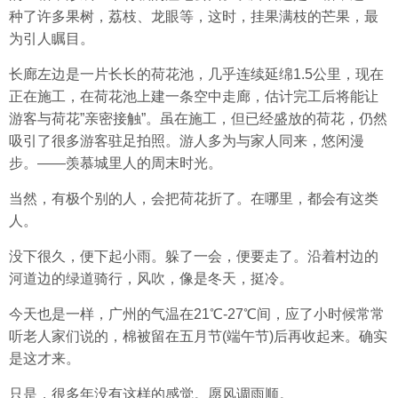
种了许多果树，荔枝、龙眼等，这时，挂果满枝的芒果，最
为引人瞩目。
长廊左边是一片长长的荷花池，几乎连续延绵1.5公里，现在
正在施工，在荷花池上建一条空中走廊，估计完工后将能让
游客与荷花”亲密接触”。虽在施工，但已经盛放的荷花，仍然
吸引了很多游客驻足拍照。游人多为与家人同来，悠闲漫
步。——羡慕城里人的周末时光。
当然，有极个别的人，会把荷花折了。在哪里，都会有这类
人。
没下很久，便下起小雨。躲了一会，便要走了。沿着村边的
河道边的绿道骑行，风吹，像是冬天，挺冷。
今天也是一样，广州的气温在21℃-27℃间，应了小时候常常
听老人家们说的，棉被留在五月节(端午节)后再收起来。确实
是这才来。
只是，很多年没有这样的感觉。愿风调雨顺。