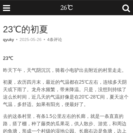
23℃的初夏
qyuky
•
2025-05-26
•
4条评论
23℃
昨天下午，天气阴沉沉，骑着小电驴出去附近的村里走走。
初夏，农历四月末，最近的气温都在25℃左右，连续多天阴
天或下雨了。龙舟水频繁，带来降温。只是，没想到持续了
这么长时间，近几天的气温好像是在20℃-28℃间，夏天这个
气温，多舒适。如果有阳光，便最好了。
去的这条村里，有条1.5公里左右的长廊，就是一条直直的
路，搭了棚，种了藤类的瓜果花，供人散步、游览，和周边
的鱼塘，形成一个村级的湿地公园。长廊右边是鱼塘，边上