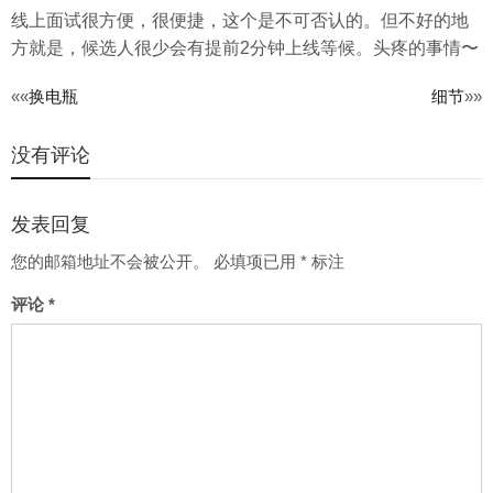
线上面试很方便，很便捷，这个是不可否认的。但不好的地
方就是，候选人很少会有提前2分钟上线等候。头疼的事情〜
文
««
换电瓶
细节
»»
章
没有评论
导
航
发表回复
您的邮箱地址不会被公开。
必填项已用
*
标注
评论
*